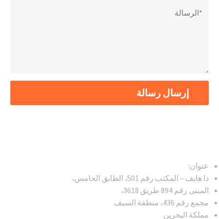
عنوان:
ذا هايف – المكتب رقم 501، الطابق الخامس،
المبنى رقم 894 طريق 3618،
مجمع رقم 436، منطقة السيف
مملكة البحرين