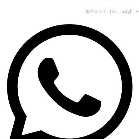
الهاتف : 0097316161122