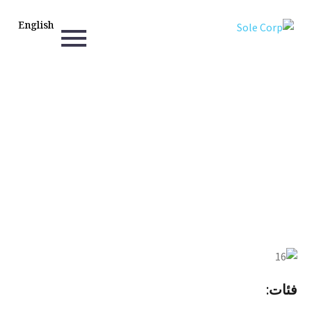
English
شاورما بومبو
فئات: