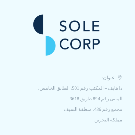
عنوان:
ذا هايف – المكتب رقم 501، الطابق الخامس،
المبنى رقم 894 طريق 3618،
مجمع رقم 436، منطقة السيف
مملكة البحرين