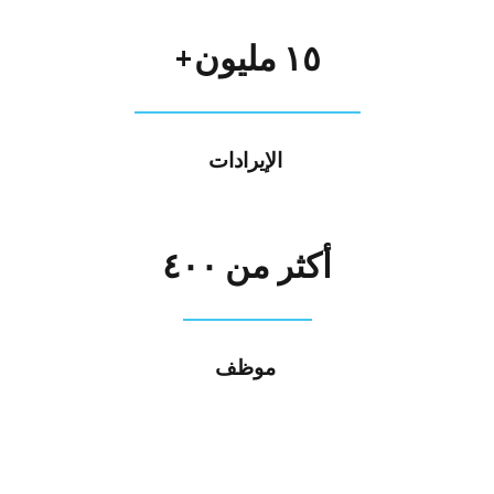
١٥
مليون+
الإيرادات
أكثر
من
٤٠٠
موظف