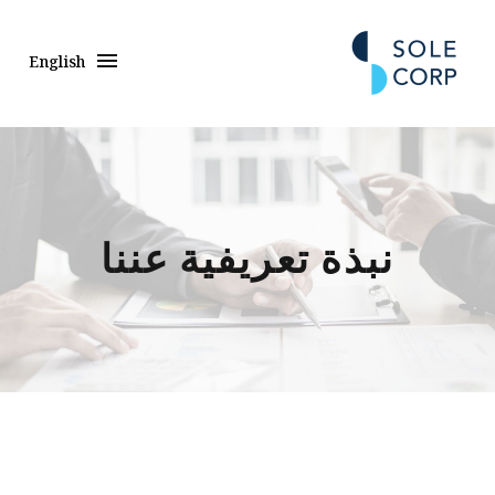
English
نبذة تعريفية عننا