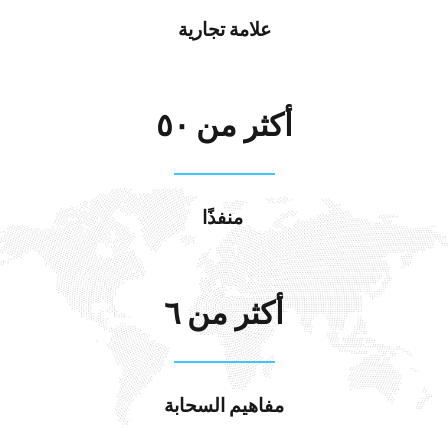
علامة تجارية
أكثر
من
٥٠
منفذًا
أكثر
من
٦
مفاهيم السحابة