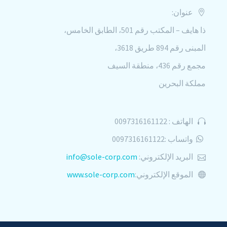
عنوان:
ذا هايف – المكتب رقم 501، الطابق الخامس،
المبنى رقم 894 طريق 3618،
مجمع رقم 436، منطقة السيف
مملكة البحرين
الهاتف : 0097316161122
واتساب :0097316161122
البريد الإلكتروني:
info@sole-corp.com
الموقع الإلكتروني:
www.sole-corp.com