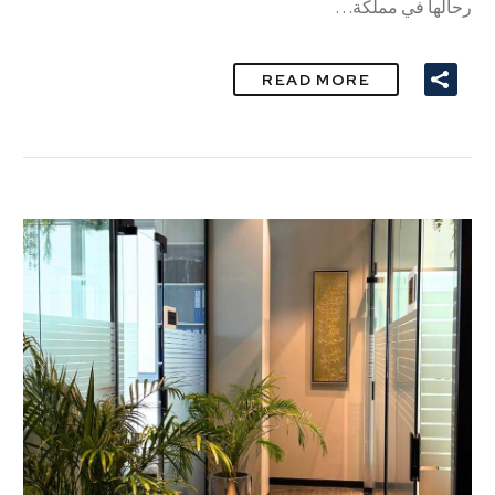
‬رحالها‭ ‬في‭ ‬مملكة‭…
READ MORE