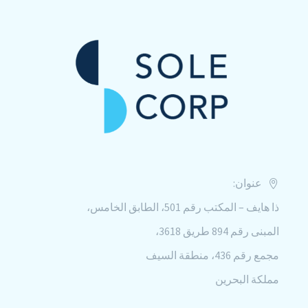
عنوان:
ذا هايف – المكتب رقم 501، الطابق الخامس،
المبنى رقم 894 طريق 3618،
مجمع رقم 436، منطقة السيف
مملكة البحرين