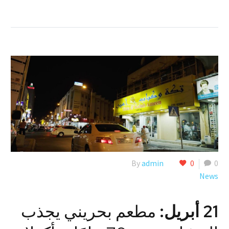
By
admin
0
0
News
21 أبريل:
مطعم بحريني يجذب